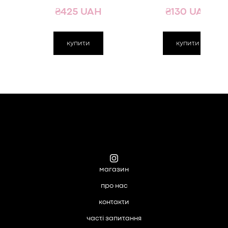
₴425 UAH
₴130 UAH
купити
купити
магазин
про нас
контакти
часті запитання