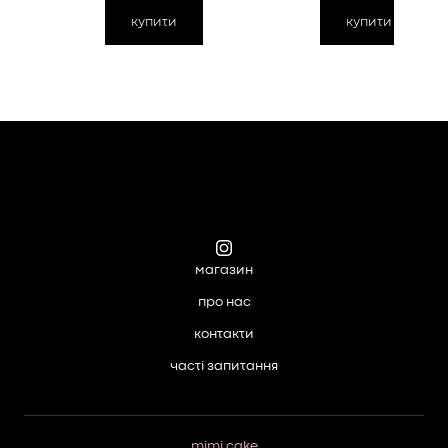
купити
купити
магазин
про нас
контакти
часті запитання
mimi cake