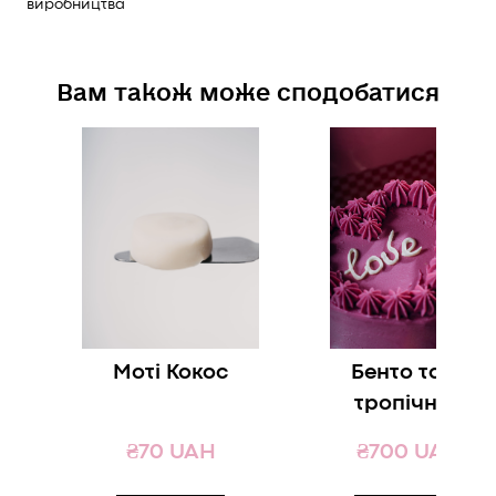
виробництва
Вам також може сподобатися
Моті Кокос
Бенто торт
тропічний
₴70 UAH
₴700 UAH