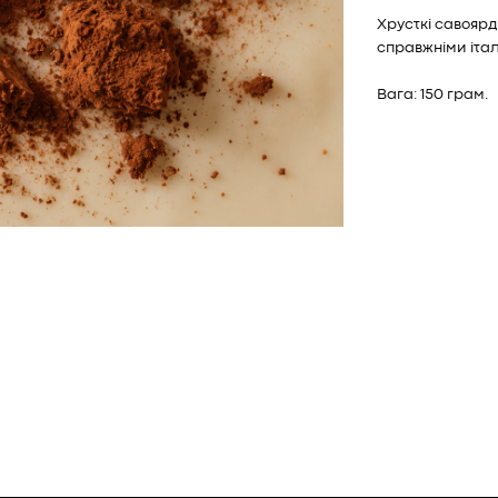
Хрусткі савоярд
справжніми іта
Вага: 150 грам.