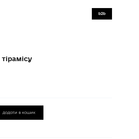
b2b
 тірамісу
додати в кошик