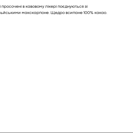
і просочені в кавовому лікері поєднуються зі
льйськими макскарпоне. Щедро всипане 100% какао.